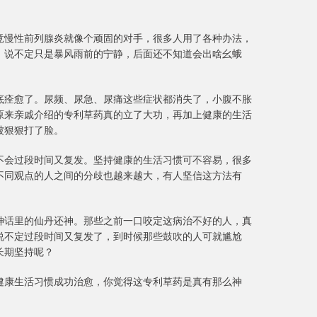
竟慢性前列腺炎就像个顽固的对手，很多人用了各种办法，
，说不定只是暴风雨前的宁静，后面还不知道会出啥幺蛾
底痊愈了。尿频、尿急、尿痛这些症状都消失了，小腹不胀
原来亲戚介绍的专利草药真的立了大功，再加上健康的生活
被狠狠打了脸。
不会过段时间又复发。坚持健康的生活习惯可不容易，很多
不同观点的人之间的分歧也越来越大，有人坚信这方法有
神话里的仙丹还神。那些之前一口咬定这病治不好的人，真
说不定过段时间又复发了，到时候那些鼓吹的人可就尴尬
长期坚持呢？
健康生活习惯成功治愈，你觉得这专利草药是真有那么神