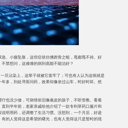
尿急、小腹坠胀，这些症状仿佛跗骨之蛆，甩都甩不掉。好
。不禁想问，这难缠的病到底能不能治好？
，一旦沾染上，这辈子就被它套牢了；可也有人认为这病就是
一年多，到处寻医问药，效果却像坐过山车，时好时坏。然
理疗也没少做，可病情依旧像顽皮的孩子，不听管教。看着
。直到半年前，老家亲戚给他介绍了一款专利草药口服片和
按说明用药，还调整了生活习惯。没想到，一个月后，好迹
。有的人觉得这是希望的曙光，也有人觉得这只是暂时的现