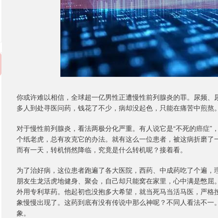
你或许难以相信，全球超一亿男性正遭慢性前列腺炎的罪。尿频、
多人到处寻医问药，钱花了不少，病却没起色，只能在痛苦中煎熬
对于慢性前列腺炎，看法两极分化严重。有人说它是“不死的癌症”
个纸老虎，总有攻克它的办法。就有这么一位患者，被这病折磨了
而有一天，转机悄然降临，究竟是什么转机呢？接着看。
为了治好病，这位患者跑遍了各大医院，西药、中成药吃了个遍，
朋友生龙活虎地健身、聚会，自己却只能窝在家里，心中满是憋屈
外用专利草药。他起初也没抱多大希望，就当死马当活马医，严格
象慢慢出现了。这药到底有没有传说中那么神呢？不同人看法不一
象。