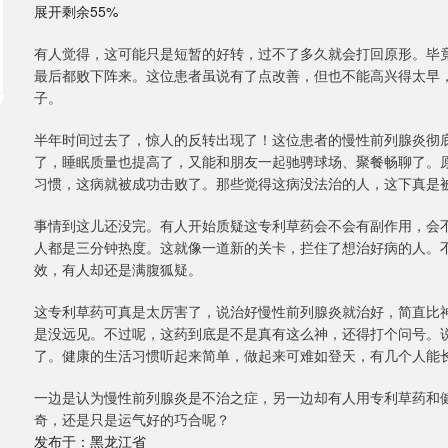
展开剩余55%
有人觉得，这可能只是短暂的好转，过不了多久就会打回原形。毕
最后都败下阵来。这位患者虽说有了点改善，但也不能高兴得太早
子。
半年时间过去了，惊人的反转出现了！这位患者的慢性前列腺炎彻
了，睡眠质量也提高了，又能和朋友一起驰骋球场、聚餐畅聊了。
习惯，这病就被成功击败了。那些觉得这病没法治的人，这下真是
事情到这儿还没完。有人开始质疑这专利草药会不会有副作用，会
人都是三分钟热度。这就像一道新的关卡，拦住了想治好病的人。
效，有人却还是满腹狐疑。
这专利草药可真是太厉害了，说治好慢性前列腺炎就治好，简直比
是没远见。不过呢，这药到底是不是真有这么神，还得打个问号。
了。健康的生活习惯听起来简单，做起来可难如登天，有几个人能
一边是认为慢性前列腺炎是不治之症，另一边却有人用专利草药和
奇，还是只是运气好的巧合呢？
发布于：黑龙江省