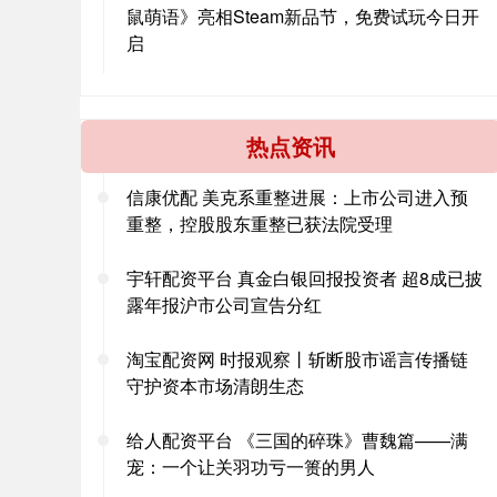
鼠萌语》亮相Steam新品节，免费试玩今日开
启
热点资讯
信康优配 美克系重整进展：上市公司进入预
重整，控股股东重整已获法院受理
宇轩配资平台 真金白银回报投资者 超8成已披
露年报沪市公司宣告分红
淘宝配资网 时报观察丨斩断股市谣言传播链
守护资本市场清朗生态
给人配资平台 《三国的碎珠》曹魏篇——满
宠：一个让关羽功亏一篑的男人