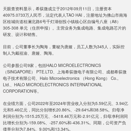
天眼查资料显示，希荻微成立于2012年09月11日，注册资本
40975.0733万人民币，法定代表人TAO HAI，注册地址为佛山市南海
区桂城街道桂澜北路6号千灯湖创投小镇核心区自编号八座（A8）
305-308 单元（住所申报）。主营业务为集成电路、集成电路芯片的
研发、设计和销售。
目前，公司董事长为陶海，董秘为唐娅，员工人数为345人，实际控
制人为戴祖渝、唐娅、陶海。
公司参股公司9家，包括HALO MICROELECTRONICS
（SINGAPORE） PTE.LTD、上海希荻微电子有限公司、成都希荻微
电子技术有限公司、Halo Microelectronics （Hong Kong） Co.,
Ltd.、HALO MICROELECTRONICS INTERNATIONAL
CORPORATION等。
在业绩方面，公司2022年至2024年营业收入分别为5.59亿元、3.94亿
元和5.46亿元，同比分别增长20.86%、-29.64%和38.58%。归母净
利润分别为-1515.25万元、-5418.46万元和-2.91亿元，归母净利润同
比增长分别为-159.08%、-257.60%和-436.31%。同期，公司资产负
债率分别为7.84%、9.00%和13.34%。