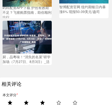
智博配资官网 纽约期银日内暴
屿科配资APP下载 护照有效期
涨6% 现报50.09美元/盎司
不足？飞猪购票指南，助你顺利
出行
升利配配资官网 研学招募| 探星
厨，品粤味！“消失的名菜”研学
加场（7月27日、8月3日）_活
动_广州博物馆_费用
相关评论
本文评分
*