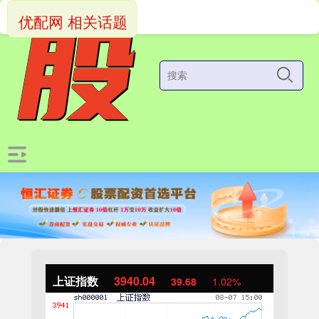
优配网 相关话题
上证指数
3940.04
39.68
1.02%