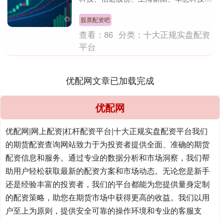
跟涨。....
股票配资吧
查看：
86
分类：
十大正规实盘配资
平台
优配网文章已加载完成
优配网
优配网|网上配资|杠杆配资平台|十大正规实盘配资平台我们
的期货配资查询网站致力于为投资者提供全面、准确的期货
配资信息和服务。通过专业的数据分析和市场洞察，我们帮
助用户轻松获取最新的配资方案和市场动态。无论您是新手
还是经验丰富的投资者，我们的平台都能为您提供量身定制
的配资策略，助您在期货市场中获得更高的收益。我们以用
户至上为原则，提供安全可靠的操作环境和专业的客服支