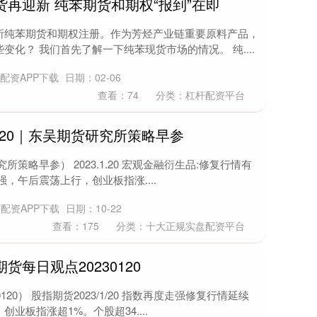
货再迎新 纯苯期货和期权“报到”在即
所纯苯期货和期权注册。作为芳烃产业链重要原料产品，
化？ 我们首先了解一下纯苯现货市场的情况。 纯....
配资APP下载
日期：02-06
查看：
74
分类：
杠杆配资平台
0120｜东吴期货研究所策略早参
究所策略早参） 2023.1.20 宏观金融衍生品:修复行情有
，午后震荡上行，创业板指涨....
配资APP下载
日期：10-22
查看：
175
分类：
十大正规实盘配资平台
货每日观点20230120
20） 股指期货2023/1/20 指数再度走强修复行情延续
业板指涨超1%。个股超34....